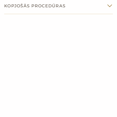
KOPJOŠĀS PROCEDŪRAS
SEJAS MASĀŽA
VAKSĀCIJA
ĶERMEŅA VAKUUMMASĀŽA
DĀVANU KARTE
Pieteikt vizīti
Norēķinu iespējas klātienē