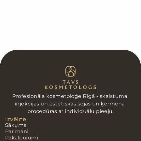
Skaidrā naudā
Ar maksājumu karti
Profesionāla kosmetoloģe Rīgā - skaistuma 
injekcijas un estētiskās sejas un ķermeņa 
procedūras ar individuālu pieeju.
Izvēlne
Sākums
Par mani
Pakalpojumi