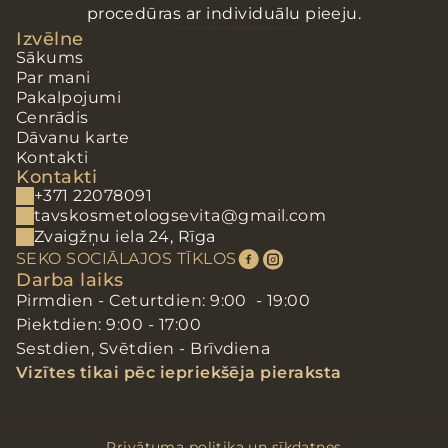
procedūras ar individuālu pieeju.
Izvēlne
Sākums
Par mani
Pakalpojumi
Cenrādis
Dāvanu karte
Kontakti
Kontakti
+371 22078091
tavskosmetologsevita@gmail.com
Zvaigžņu iela 24, Rīga
SEKO SOCIĀLAJOS TĪKLOS
Darba laiks
Pirmdien - Ceturtdien: 9:00  - 19:00
Piektdien: 9:00 - 17:00
Sestdien, Svētdien - Brīvdiena
Vizītes tikai pēc iepriekšēja pieraksta
Privātuma politika un sīkdatnes