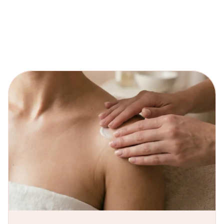
Celulītam
Limfas attecei
Ādas tonusam
Uzzini vairāk