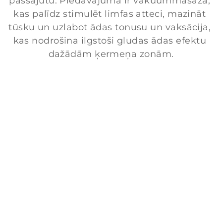
pašsajūtu. Piedāvājumā ir vakuummasāža, 
kas palīdz stimulēt limfas atteci, mazināt 
tūsku un uzlabot ādas tonusu un vaksācija, 
kas nodrošina ilgstoši gludas ādas efektu 
dažādām ķermeņa zonām.
Vaksācija sejai un ķermenim
Gludai ādai
Sejai un ķermenim
Komfortam
Uzzini vairāk
Ķermeņa vakummmasāža