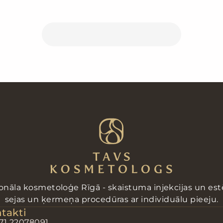
Pieteikties procedūrai
onāla kosmetoloģe Rīgā - skaistuma injekcijas un estē
sejas un ķermeņa procedūras ar individuālu pieeju.
takti
71 22078091