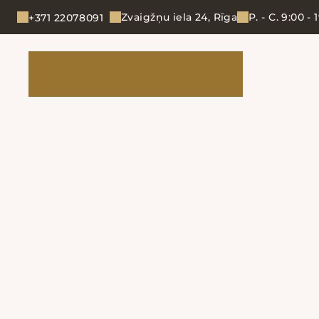
Zvaigžņu iela 24, Rīga
P. - C. 9:00 - 
+371 22078091