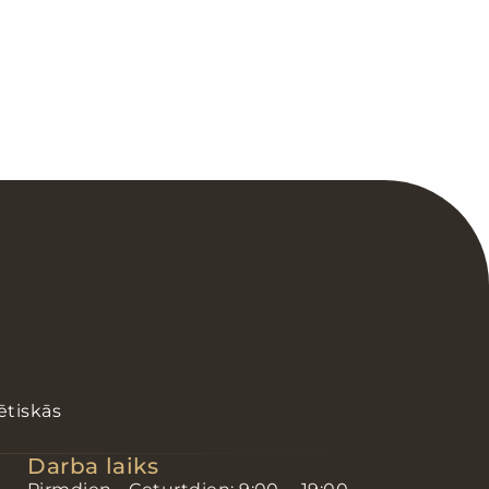
tiskās 
Darba laiks