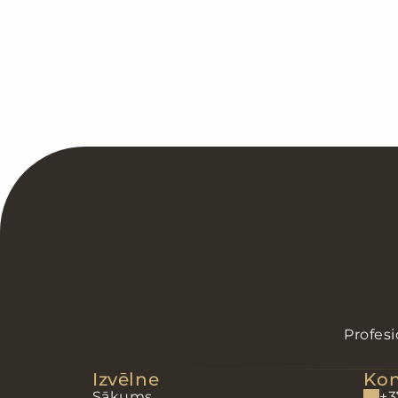
Procedūras ilgums:
60-90 minūtes
Profesi
Izvēlne
Kon
Sākums
+3