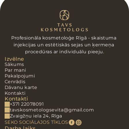
Profesionāla kosmetoloģe Rīgā - skaistuma 
injekcijas un estētiskās sejas un ķermeņa 
procedūras ar individuālu pieeju.
Izvēlne
Sākums
Par mani
Pakalpojumi
Cenrādis
Dāvanu karte
Kontakti
Kontakti
+371 22078091
tavskosmetologsevita@gmail.com
Zvaigžņu iela 24, Rīga
SEKO SOCIĀLAJOS TĪKLOS
Darba laiks