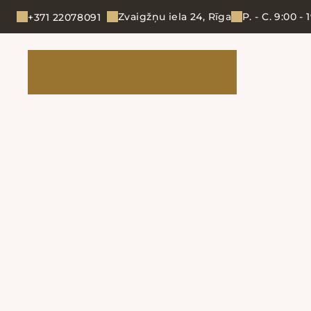
Zvaigžņu iela 24, Rīga
P. - C. 9:00 - 
+371 22078091