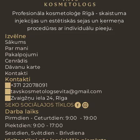
Profesionāla kosmetoloģe Rīgā - skaistuma 
injekcijas un estētiskās sejas un ķermeņa 
procedūras ar individuālu pieeju.
Izvēlne
Sākums
Par mani
Pakalpojumi
Cenrādis
Dāvanu karte
Kontakti
Kontakti
+371 22078091
tavskosmetologsevita@gmail.com
Zvaigžņu iela 24, Rīga
SEKO SOCIĀLAJOS TĪKLOS
Darba laiks
Pirmdien - Ceturtdien: 9:00  - 19:00
Piektdien: 9:00 - 17:00
Sestdien, Svētdien - Brīvdiena