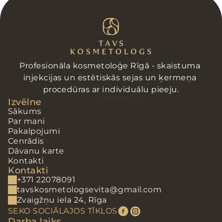
Profesionāla kosmetoloģe Rīgā - skaistuma 
injekcijas un estētiskās sejas un ķermeņa 
procedūras ar individuālu pieeju.
Izvēlne
Sākums
Par mani
Pakalpojumi
Cenrādis
Dāvanu karte
Kontakti
Kontakti
+371 22078091
tavskosmetologsevita@gmail.com
Zvaigžņu iela 24, Rīga
SEKO SOCIĀLAJOS TĪKLOS
Darba laiks